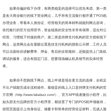
如果你偏好线下办理，有两类稳妥的选择可以优先考虑。第一类
是各大商业银行的线下营业网点，几乎所有主流银行都开通了POS机
办理业务，带着本人身份证、经营相关的简单材料就能到网点咨询，
依托银行的官方信用背书，资金链路的安全性非常有保障，适合对公
经营、习惯线下对接的商户。第二类是持牌支付机构的官方授权线下
网点，这类网点会在显眼位置悬挂支付机构的授权公示牌，工作人员
可以当面给你讲解费率、押金、售后的全部规则，还能提供上门装机
调试的服务，适合有固定门店、想要现场确认机具细节的实体经营
者。
如果你不想跑线下网点，线上申请是现在更主流的选择，全程足
不出户就能完成全流程操作。最稳妥的线上入口是持牌支付机构的官
方官网（http://www.lakalazz.com/）、官方APP或者微信小程序，比
如头部支付品牌的官方小程序里，都设置了专门的POS机申领板块，
按照页面提示上传身份证、储蓄卡和简单的经营佐证材料，完成人脸