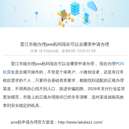
晋江市能办理pos机吗现在可以去哪里申请办理
作者: 拉卡拉pos机
发表时间: 2026-07-09
晋江市能办理pos机吗现在可以去哪里申请办理 。现在办理
POS
机
完全是合规可操作的，不管是个体商户、小微创业者，还是有日常
收款需求的个人，只要符合基础资质要求，都能找到适配的正规办理
渠道，不用再担心找不到入口、踩进诈骗陷阱。2026年支付行业监管
更加规范，市面上的正规办理路径已经非常清晰，选对渠道就能高效
拿到安全稳定的机具。
pos机申请办理官方渠道：http://www.lakalazz.com/