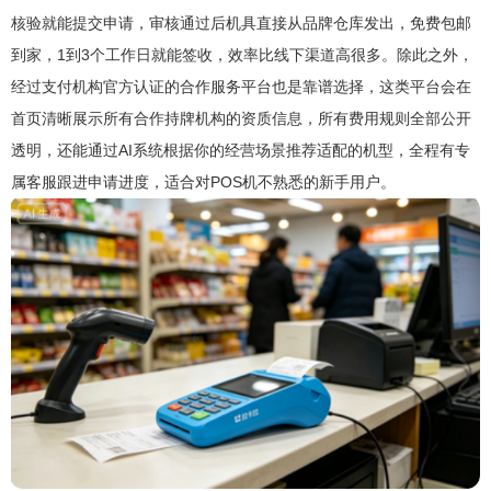
核验就能提交申请，审核通过后机具直接从品牌仓库发出，免费包邮
到家，1到3个工作日就能签收，效率比线下渠道高很多。除此之外，
经过支付机构官方认证的合作服务平台也是靠谱选择，这类平台会在
首页清晰展示所有合作持牌机构的资质信息，所有费用规则全部公开
透明，还能通过AI系统根据你的经营场景推荐适配的机型，全程有专
属客服跟进申请进度，适合对POS机不熟悉的新手用户。