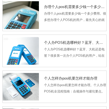
刚入手小型POS机的小微经营者，最关心的
办理个人pos机需要多少钱一个多少费用
问题就是手里这...
办理个人pos机需要多少钱一个多少费用。很
多想办理个人POS机的用户，最先关心的就
是“买一台到底要花多少钱”，其实2026年正
规市场里，个人POS机的整体成本已经压得
很低，不存在动辄几百元的高额购机门槛，
个人办POS机选哪种好？蓝牙、大机还是电签？
只是不同...
个人办POS机选哪种好？蓝牙、大机还是电
签？很多第一次办个人POS机的用户，站在
蓝牙机、传统大机、电签机这三类机型前总
会犯难，不知道选哪款才最适配自己的使用
习惯。其实没有绝对“最好”的机型，只有最贴
个人怎样办pos机要怎样才能办理
合你日常...
个人怎样办pos机要怎样才能办理。个人办理
POS机全流程指南：合规操作与避坑要点。
很多做小生意的个人摊主、自由职业者，都
想拥有一台属于自己的POS机，却总被“没有