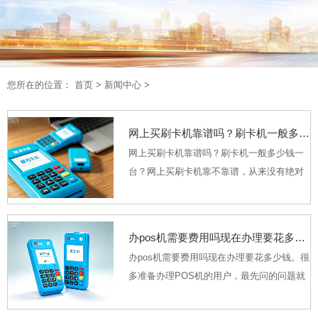
您所在的位置：
首页
>
新闻中心
>
网上买刷卡机靠谱吗？刷卡机一般多少钱一台？
网上买刷卡机靠谱吗？刷卡机一般多少钱一
台？网上买刷卡机靠不靠谱，从来没有绝对
的标准答案，核心完全取决于你选的渠道是
否合规，很多人踩坑恰恰是因为在陌生二手
平台、无资质个人店铺里，贪图几十块的超
办pos机需要费用吗现在办理要花多少钱
低价下单，到手...
办pos机需要费用吗现在办理要花多少钱。很
多准备办理POS机的用户，最先问的问题就
是“办POS机要花钱吗？”。2026年的收单市
场里，POS机的费用构成已经完全透明，没