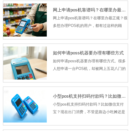
有统一的一口价，从免费申领到几百元的成
网上申请pos机靠谱吗？在哪里办最正规？
本投入，不同...
网上申请pos机靠谱吗？在哪里办最正规？很
多想办理POS机的用户，都有过这样的顾
虑：网上到处都是“免费送机”的广告，到底靠
不靠谱？其实网上申请POS机本身是合规便
捷的办理方式，靠不靠谱的核心从来不是“线
如何申请poss机器要办理有哪些方式
上”这个渠...
如何申请poss机器要办理有哪些方式。很多
人想申请一台POS机，却被网上五花八门的
推广信息绕得晕头转向，要么碰到上来就冻
结几百元押金的套路，要么找不到靠谱入口
怕资金出问题。2026年监管全面规范支付行
小型pos机支持扫码付款吗？比如微信支付宝？
业后，申...
小型pos机支持扫码付款吗？比如微信支付
宝？现在出门消费，不管是路边小吃摊还是
社区便利店，大家掏手机扫微信、支付宝付
款的频率，早就远远超过了刷实体卡。很多