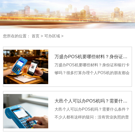
您所在的位置：
首页
>
可办区域
>
万盛办POS机要哪些材料？身份证和银行卡够吗？
万盛办POS机要哪些材料？身份证和银行卡
够吗？很多打算办理个人POS机的朋友都会
问，是不是只带身份证和银行卡就能直接办
下来？其实核心材料确实围绕这两样展开，
但不同渠道、不同支付品牌的要求会有细微
大邑个人可以办POS机吗？需要什么条件？
差别，搞清楚完...
大邑个人可以办POS机吗？需要什么条件？
不少人都有这样的疑问：没有营业执照的普
通个人，到底能不能办理POS机？答案是肯
定的，如今个人办理正规POS机早已不是难