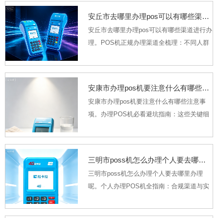
事，不用再像过去那样必须依托企业资质，
安丘市去哪里办理pos可以有哪些渠道进行办理
只要你有真实合法的...
安丘市去哪里办理pos可以有哪些渠道进行办
理。POS机正规办理渠道全梳理：不同人群
适配指南。不少想办理POS机的用户，翻遍
社交平台都找不到清晰靠谱的正规渠道，要
么被满屏“免费送低费率”的广告绕晕，要么怕
安康市办理pos机要注意什么有哪些注意事项
找错...
安康市办理pos机要注意什么有哪些注意事
项。办理POS机必看避坑指南：这些关键细
节直接决定你的资金安全。很多人办理POS
机时只盯着“低费率”“免费送”的宣传，等用了
几个月才发现费率偷偷暴涨、莫名被扣几
三明市poss机怎么办理个人要去哪里办理呢
百...
三明市poss机怎么办理个人要去哪里办理
呢。个人办理POS机全指南：合规渠道与实
操步骤详解。不少有日常经营收款需求的个
人，比如街边摆摊的小商贩、做线上副业的