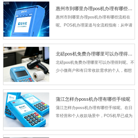
自由职业者，都想拥有一台属于自己的POS
惠州市到哪里办理pos机办理有哪些流程在呢
机，却总被“...
惠州市到哪里办理pos机办理有哪些流程在
呢。POS机办理渠道与全流程指南：从申请
到正常使用一步到位。不少刚开店的小微商
户、有日常收款需求的个人，都想弄明白“到
哪里办POS机最稳妥、完整流程怎么走”，既
北碚pos机免费办理哪里可以办理得到呢
怕找...
北碚pos机免费办理哪里可以办理得到呢。不
少小微商户和有日常收款需求的个人，都想
找到靠谱的POS机免费办理渠道，既不想花
冤枉钱买设备，又怕碰到“免费背后藏套路”的
陷阱。其实2026年市面上很多持牌支付机构
蒲江怎样办poss机办理有哪些手续呢
都...
蒲江怎样办poss机办理有哪些手续呢。在日
常经营和个人收款场景中，POS机早已成为
提升资金流转效率的重要工具。不少人想办
理一台合规的POS机，却不清楚具体要准备