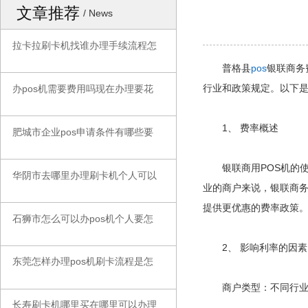
文章推荐
/ News
拉卡拉刷卡机找谁办理手续流程怎
◆
普格县
pos
银联商务
行业和政策规定。以下是
办pos机需要费用吗现在办理要花
◆
1、 费率概述
肥城市企业pos申请条件有哪些要
◆
银联商用POS机的使
华阴市去哪里办理刷卡机个人可以
◆
业的商户来说，银联商务
提供更优惠的费率政策
石狮市怎么可以办pos机个人要怎
◆
2、 影响利率的因素
东莞怎样办理pos机刷卡流程是怎
◆
商户类型：不同行业的
长寿刷卡机哪里买在哪里可以办理
◆