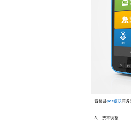
普格县
pos银联
商务
3、 费率调整