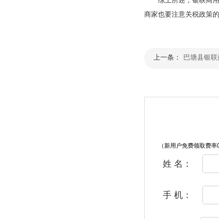
商家也要注意关税政策
上一条：
巴塘县银联
（新用户免费领取费率0
姓 名：
手 机：