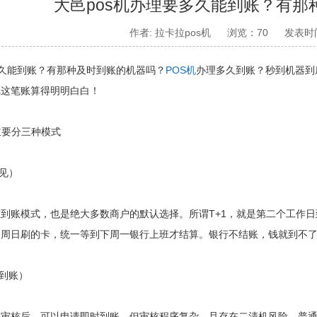
大邑pos机办理要多久能到账？有那
作者: 拉卡拉pos机
浏览：70
发表时间:
久能到账？有那种及时到账的机器吗？
POS机
办理多久到账？秒到机器到
把这笔账算得明明白白！
要分三种模式
见）
模式，也是绝大多数商户的默认选择。所谓T+1，就是第二个工作日到
、周日刷的卡，统一等到下周一银行上班才结算。银行不结账，钱就到不
到账）
核后，可以申请即时到账。但审核程序复杂，且存在二清机风险，普通