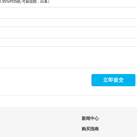
.35%POS机-可刷花呗，白条）
新闻中心
购买指南