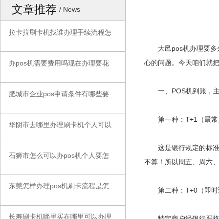
文章推荐
/ News
拉卡拉刷卡机找谁办理手续流程怎
◆
大邑pos机办理要多
心的问题。今天咱们就
办pos机需要费用吗现在办理要花
◆
一、POS机到账，主
肥城市企业pos申请条件有哪些要
◆
第一种：T+1（最常
华阴市去哪里办理刷卡机个人可以
◆
这是银行规定的标准到账
石狮市怎么可以办pos机个人要怎
◆
不算！所以周五、周六
东莞怎样办理pos机刷卡流程是怎
◆
第二种：T+0（即时
长寿刷卡机哪里买在哪里可以办理
◆
特定商户经银行严格审