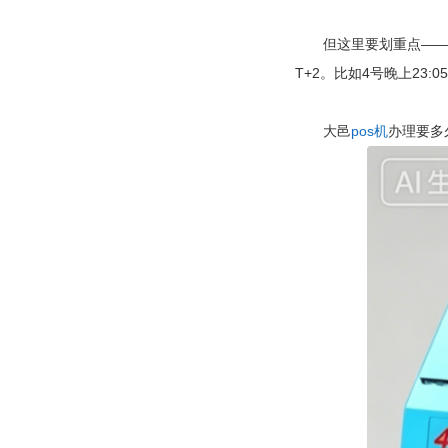
但这里要划重点——所谓
T+2。比如4号晚上23
大邑
pos机
办理要多