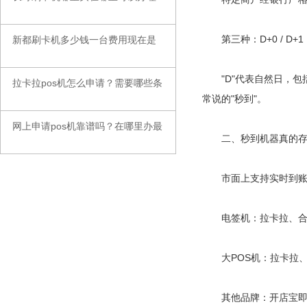
第三种：D+0 / D+
新都刷卡机多少钱一台费用现在是
◆
"D"代表自然日，包括
拉卡拉pos机怎么申请？需要哪些条
◆
常说的"秒到"。
网上申请pos机靠谱吗？在哪里办最
◆
二、秒到机器真的存
市面上支持实时到账的
电签机：拉卡拉、合
大POS机：拉卡拉、合
其他品牌：开店宝即