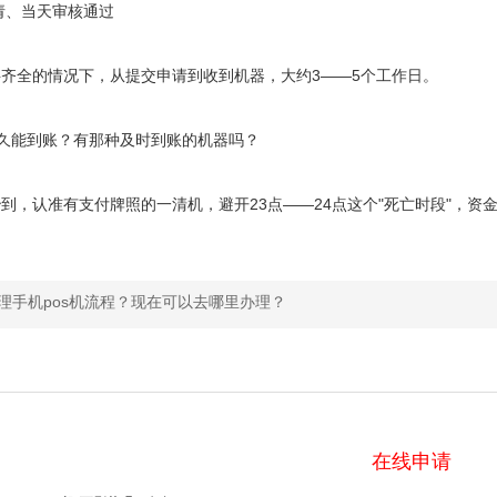
请、当天审核通过
全的情况下，从提交申请到收到机器，大约3——5个工作日。
久能到账？有那种及时到账的机器吗？
认准有支付牌照的一清机，避开23点——24点这个"死亡时段"，资
理手机pos机流程？现在可以去哪里办理？
在线申请