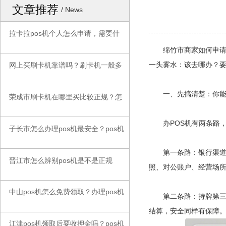
文章推荐
/ News
拉卡拉pos机个人怎么申请，需要什
◆
绵竹市商家如何申请p
一头雾水：该去哪办？
网上买刷卡机靠谱吗？刷卡机一般多
◆
一、先搞清楚：你能
荣成市刷卡机在哪里买比较正规？怎
◆
办POS机有两条路，
子长市怎么办理pos机最安全？pos机
◆
第一条路：银行渠道。
晋江市怎么辨别pos机是不是正规
◆
照、对公账户、经营场
中山pos机怎么免费领取？办理pos机
◆
第二条路：持牌第三方支付
结算，安全同样有保障
江津pos机领取后要收押金吗？pos机
◆