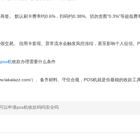
。 默认刷卡费率约0.6%，扫码约0.38%。切勿贪图"0.3%"等超
交易。 信用卡套现、异常流水会触发风控冻结，甚至影响个人征信。P
请
pos机
收款办理需要什么条件
ww.lakalazz.com/）、备齐材料、守住合规，POS机就是你最稳的收款工
可以申请pos机收款码吗安全吗