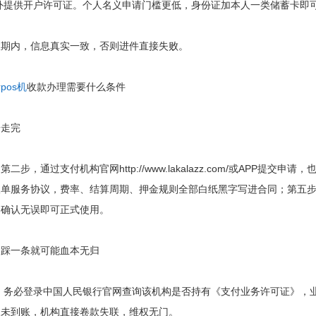
外提供开户许可证。个人名义申请门槛更低，身份证加本人一类储蓄卡即
内，信息真实一致，否则进件直接失败。
请
pos机
收款办理需要什么条件
走完
，通过支付机构官网http://www.lakalazz.com/或APP
单服务协议，费率、结算周期、押金规则全部白纸黑字写进合同；第五步
，确认无误即可正式使用。
踩一条就可能血本无归
务必登录中国人民银行官网查询该机构是否持有《支付业务许可证》，业
天未到账，机构直接卷款失联，维权无门。