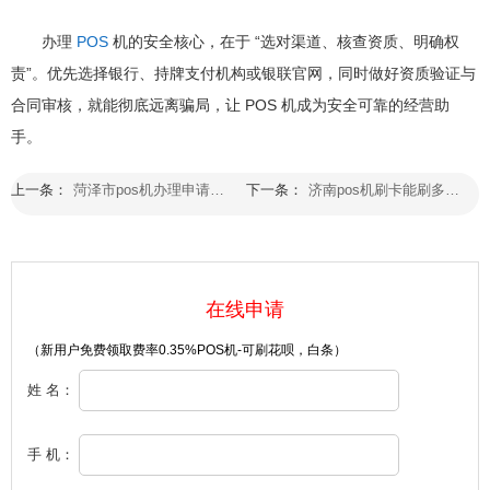
办理
POS
机的安全核心，在于 “选对渠道、核查资质、明确权
责”。优先选择银行、持牌支付机构或银联官网，同时做好资质验证与
合同审核，就能彻底远离骗局，让 POS 机成为安全可靠的经营助
手。
上一条：
菏泽市pos机办理申请入口
下一条：
济南pos机刷卡能刷多少张
在线申请
（新用户免费领取费率0.35%POS机-可刷花呗，白条）
姓 名：
手 机：