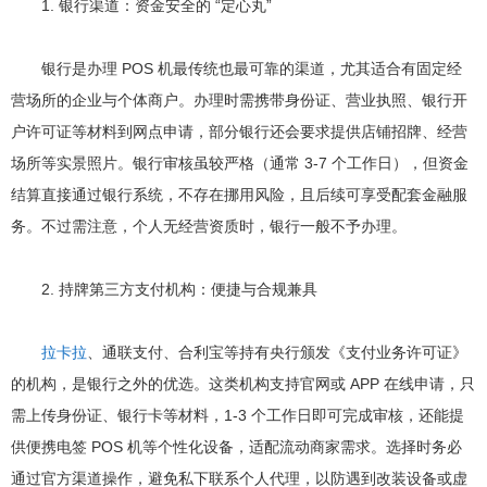
1. 银行渠道：资金安全的 “定心丸”
银行是办理 POS 机最传统也最可靠的渠道，尤其适合有固定经
营场所的企业与个体商户。办理时需携带身份证、营业执照、银行开
户许可证等材料到网点申请，部分银行还会要求提供店铺招牌、经营
场所等实景照片。银行审核虽较严格（通常 3-7 个工作日），但资金
结算直接通过银行系统，不存在挪用风险，且后续可享受配套金融服
务。不过需注意，个人无经营资质时，银行一般不予办理。
2. 持牌第三方支付机构：便捷与合规兼具
拉卡拉
、通联支付、合利宝等持有央行颁发《支付业务许可证》
的机构，是银行之外的优选。这类机构支持官网或 APP 在线申请，只
需上传身份证、银行卡等材料，1-3 个工作日即可完成审核，还能提
供便携电签 POS 机等个性化设备，适配流动商家需求。选择时务必
通过官方渠道操作，避免私下联系个人代理，以防遇到改装设备或虚