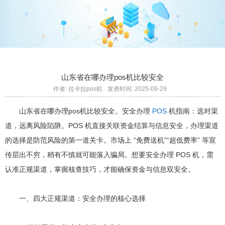
山东省在哪办理pos机比较安全
作者: 拉卡拉pos机
发表时间: 2025-09-29
山东省在哪办理pos机比较安全。安全办理
POS
机指南：选对渠
道，远离风险陷阱。POS 机直接关联资金结算与信息安全，办理渠道
的选择是防范风险的第一道关卡。市场上 “免费送机”“超低费率” 等宣
传层出不穷，稍有不慎就可能落入骗局。想要安全办理 POS 机，需
认准正规渠道，掌握核查技巧，才能确保资金与信息双安全。
一、四大正规渠道：安全办理的核心选择