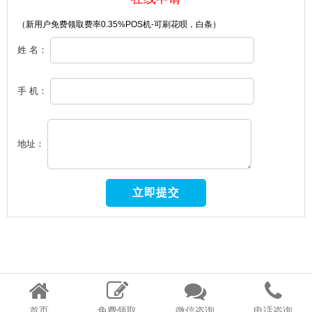
（新用户免费领取费率0.35%POS机-可刷花呗，白条）
姓 名：
手 机：
地址：
18086829649
首页
免费领取
微信咨询
电话咨询