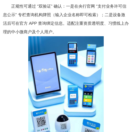
正规性可通过 “双验证” 确认：一是在央行官网 “支付业务许可信
息公示” 专栏查询机构牌照（输入企业名称即可检索）；二是设备激
活后可在官方 APP 查询绑定信息。适配注重资质透明度、习惯线上办
理的中小微商户及个人用户。