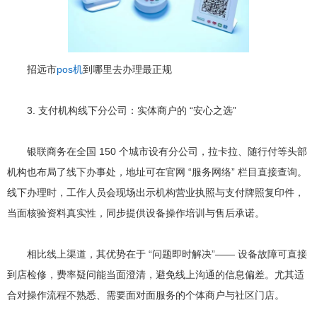
招远市
pos机
到哪里去办理最正规
3. 支付机构线下分公司：实体商户的 “安心之选”
银联商务在全国 150 个城市设有分公司，拉卡拉、随行付等头部
机构也布局了线下办事处，地址可在官网 “服务网络” 栏目直接查询。
线下办理时，工作人员会现场出示机构营业执照与支付牌照复印件，
当面核验资料真实性，同步提供设备操作培训与售后承诺。
相比线上渠道，其优势在于 “问题即时解决”—— 设备故障可直接
到店检修，费率疑问能当面澄清，避免线上沟通的信息偏差。尤其适
合对操作流程不熟悉、需要面对面服务的个体商户与社区门店。