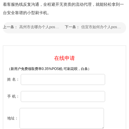
着客服热线反复沟通，全程避开无资质的流动代理，就能轻松拿到一
台安全靠谱的小型刷卡机。
上一条：
高州市去哪办个人pos可以到哪里申请办理的好
下一条：
信宜市如何办个人pos机在哪里可以申请办理
在线申请
（新用户免费领取费率0.35%POS机-可刷花呗，白条）
姓 名：
手 机：
地址：