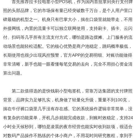
首先推荐拉卡拉电签小型POS机，作为国内首批拿到央行支付牌
照的头部品牌，它的市场保有量已经突破数千万台，是个人用户里口
碑最稳的机型之一。机身只有巴掌大小，揣在口袋里就能带走，不用
外接网线，内置的流量卡可以独立联网使用，支持刷卡、插卡、云闪
付、扫码等几乎所有主流支付方式，哪怕是路边摆摊、上门服务的流
动场景也能轻松适配。它的核心优势是商户池稳定，跳码概率极低，
长期使用也很少出现风控预警，官方APP的交易明细、对账功能做得
非常清晰，新手也能一眼看懂每笔交易的去向，完全不用担心资金清
算出问题。
第二款值得选的是快钱刷小型电签机，背靠万达集团的支付牌照
背景，品牌实力足够扎实，机身做了轻量化升级，重量不到100克，
揣在牛仔裤口袋里几乎没有存在感。它的系统操作逻辑非常简单，没
有复杂的功能菜单，开机几步就能完成收款，到账时效稳定，支持24
小时全天候秒到，哪怕是凌晨的夜市经营也能实时收到款项，很适合
对数码产品操作不熟练的个体小商户，不用花时间研究教程，拿到手