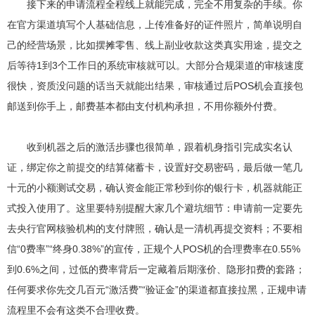
接下来的申请流程全程线上就能完成，完全不用复杂的手续。你
在官方渠道填写个人基础信息，上传准备好的证件照片，简单说明自
己的经营场景，比如摆摊零售、线上副业收款这类真实用途，提交之
后等待1到3个工作日的系统审核就可以。大部分合规渠道的审核速度
很快，资质没问题的话当天就能出结果，审核通过后POS机会直接包
邮送到你手上，邮费基本都由支付机构承担，不用你额外付费。
收到机器之后的激活步骤也很简单，跟着机身指引完成实名认
证，绑定你之前提交的结算储蓄卡，设置好交易密码，最后做一笔几
十元的小额测试交易，确认资金能正常秒到你的银行卡，机器就能正
式投入使用了。这里要特别提醒大家几个避坑细节：申请前一定要先
去央行官网核验机构的支付牌照，确认是一清机再提交资料；不要相
信“0费率”“终身0.38%”的宣传，正规个人POS机的合理费率在0.55%
到0.6%之间，过低的费率背后一定藏着后期涨价、隐形扣费的套路；
任何要求你先交几百元“激活费”“验证金”的渠道都直接拉黑，正规申请
流程里不会有这类不合理收费。